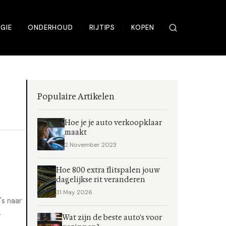
GIE
ONDERHOUD
RIJTIPS
KOPEN
Populaire Artikelen
Hoe je je auto verkoopklaar
maakt
2 November 2023
Hoe 800 extra flitspalen jouw
dagelijkse rit veranderen
31 May 2026
's naar
.
Wat zijn de beste auto's voor