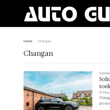
Home
›
Changan
Changan
TECHN
Soli
toe
15 Ma
Changa
produc